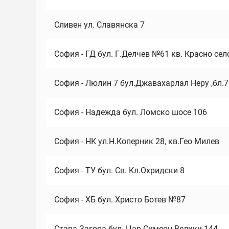
Сливен ул. Славянска 7
София - ГД бул. Г.Делчев №61 кв. Красно сел
София - Люлин 7 бул.Джавахарлал Неру ,бл.
София - Надежда бул. Ломско шосе 106
София - НК ул.Н.Коперник 28, кв.Гео Милев
София - ТУ бул. Св. Кл.Охридски 8
София - ХБ бул. Христо Ботев №87
Стара Загора бул. Цар Симеон Велики 144