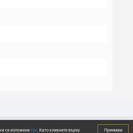
тки са изложени
тук
. Като кликнете върху
Приемам