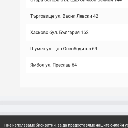
Търговище ул. Васил Левски 42
Хасково бул. България 162
Шумен ул. Цар Освободител 69
Ямбол ул. Преслав 64
Ние използваме бисквитки, за да предоставяме нашите онлайн у