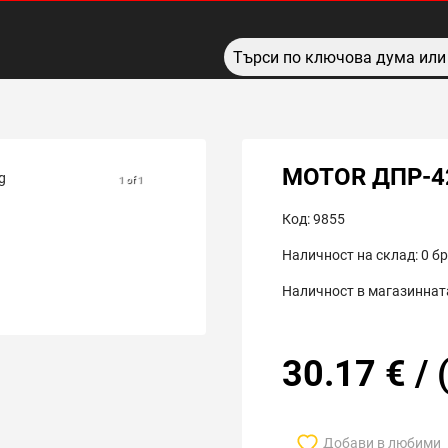
MOTOR ДПР-4
1 of 1
Код:
9855
Наличност на склад:
0
бр
Наличност в магазинната
30.17
€
/
Добави в любими