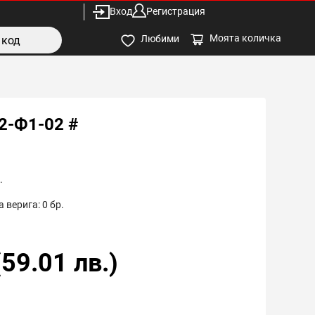
Вход
Регистрация
Моята количка
Любими
2-Ф1-02 #
.
 верига:
0
бр.
(
59.01
лв.)